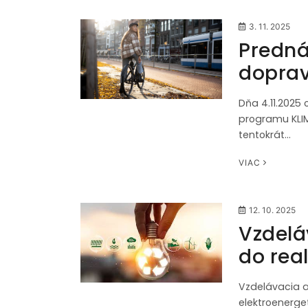
3. 11. 2025
Predná
dopra
Dňa 4.11.2025 
programu KLIM
tentokrát…
VIAC
12. 10. 2025
Vzdelá
do real
Vzdelávacia a
elektroenerget