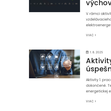
výchov
V rámci aktiv
vzdelávacieho
elektroenerge
VIAC
1. 8. 2025
Aktivit
úspešn
Aktivity 1. pr
dokončené. T
energetickej e
VIAC