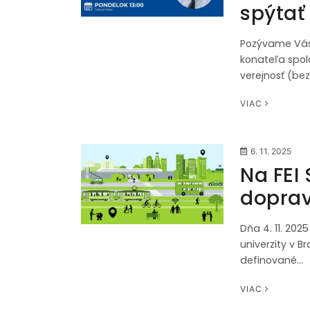
spýtať
Pozývame Vás d
konateľa spolo
verejnosť (be
VIAC
6. 11. 2025
Na FEI
dopra
Dňa 4. 11. 202
univerzity v B
definované…
VIAC