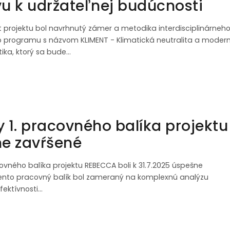
u k udržateľnej budúcnosti
ít projektu bol navrhnutý zámer a metodika interdisciplinárneh
 programu s názvom KLIMENT - Klimatická neutralita a moder
tika, ktorý sa bude…
y 1. pracovného balíka projektu
e zavŕšené
acovného balíka projektu REBECCA boli k 31.7.2025 úspešne
ento pracovný balík bol zameraný na komplexnú analýzu
fektívnosti…