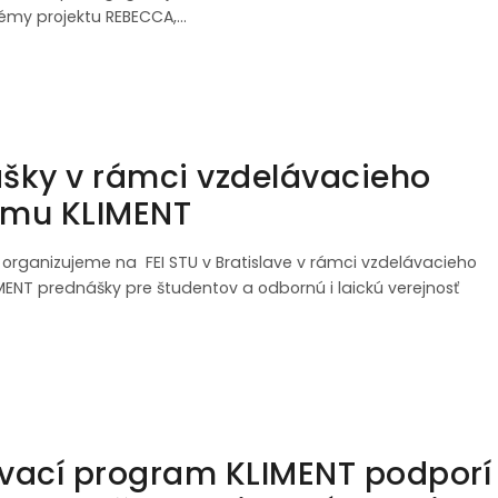
émy projektu REBECCA,…
šky v rámci vzdelávacieho
amu KLIMENT
5 organizujeme na FEI STU v Bratislave v rámci vzdelávacieho
ENT prednášky pre študentov a odbornú i laickú verejnosť
vací program KLIMENT podporí