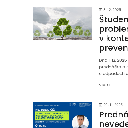
8. 12. 2025
Študent
proble
v kont
preven
Dňa 1. 12. 202
prednáška a d
o odpadoch a 
VIAC
20. 11. 2025
Predná
nevede