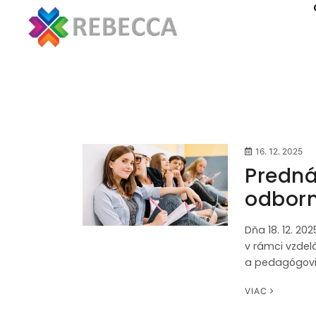
Hlavná stránka
16. 12. 2025
Predná
odborn
Dňa 18. 12. 2
v rámci vzdel
a pedagógovi
VIAC