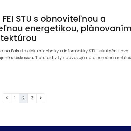
 FEI STU s obnoviteľnou a
eľnou energetikou, plánovaní
itektúrou
a na Fakulte elektrotechniky a informatiky STU uskutočnili dve
jené s diskusiou. Tieto aktivity nadväzujú na dlhoročnú ambíci
1
2
3