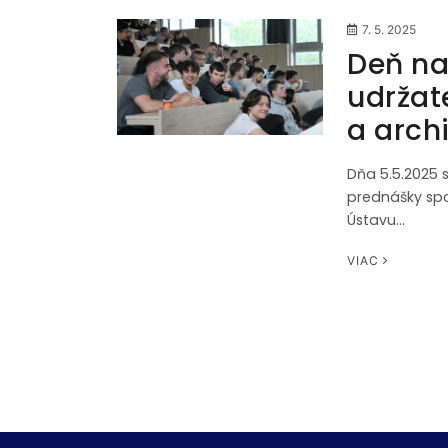
7. 5. 2025
Deň na
udržat
a arch
Dňa 5.5.2025 s
prednášky spo
Ústavu…
VIAC