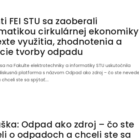
i FEI STU sa zaoberali
matikou cirkulárnej ekonomiky
exte využitia, zhodnotenia a
cie tvorby odpadu
5 sa na Fakulte elektrotechniky a informatiky STU uskutočnila
iskusná platforma s názvom Odpad ako zdroj – čo ste nevede
chceli ste sa spýtať.…
ška: Odpad ako zdroj – čo ste
li o odpadoch a chceli ste sa