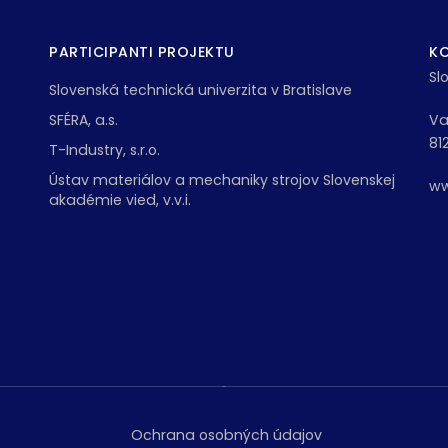
PARTICIPANTI PROJEKTU
K
Sl
Slovenská technická univerzita v Bratislave
SFÉRA, a.s.
Va
81
T-Industry, s.r.o.
Ústav materiálov a mechaniky strojov Slovenskej
ww
akadémie vied, v.v.i.
Ochrana osobných údajov