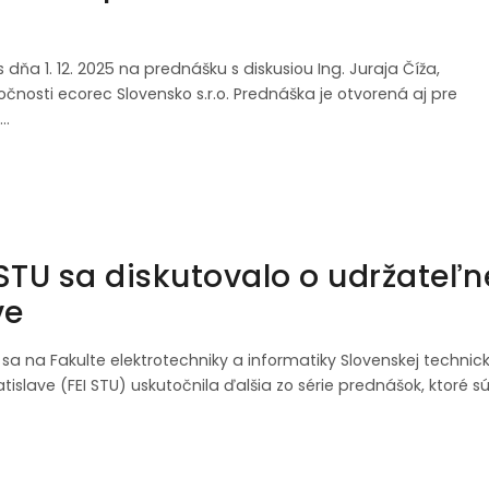
ňa 1. 12. 2025 na prednášku s diskusiou Ing. Juraja Číža,
čnosti ecorec Slovensko s.r.o. Prednáška je otvorená aj pre
z…
 STU sa diskutovalo o udržateľn
ve
5 sa na Fakulte elektrotechniky a informatiky Slovenskej technick
ratislave (FEI STU) uskutočnila ďalšia zo série prednášok, ktoré s