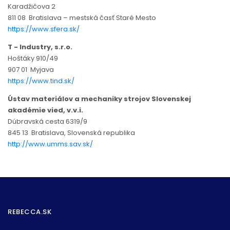
Karadžičova 2
811 08 Bratislava – mestská časť Staré Mesto
https://www.sfera.sk/
T - Industry, s.r.o.
Hoštáky 910/49
907 01 Myjava
https://www.tind.sk/
Ústav materiálov a mechaniky strojov Slovenskej
akadémie vied, v.v.i.
Dúbravská cesta 6319/9
845 13 Bratislava, Slovenská republika
http://www.umms.sav.sk/
REBECCA.SK