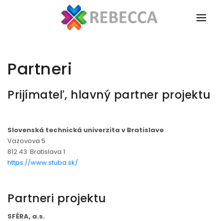
Menu
O PROJEKTE
Hlavná st
Partneri
PARTNERI
AKTUALITY
Prijímateľ, hlavný partner projektu
MÉDIÁ
Slovenská technická univerzita v Bratislave
VÝSTUPY PROJEKTU
Vazovova 5
812 43 Bratislava 1
VZDELÁVACÍ PROGRAM
https://www.stuba.sk/
KONTAKT
Partneri projektu
SFÉRA, a.s.