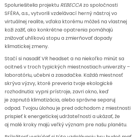
Spoluriešitelia projektu
REBECCA
zo spoločnosti
SFÉRA, a.s., vytvorili vzdelávací herný nástroj vo
virtuálnej realite, vďaka ktorému môžeš na vlastnej
koži zažiť, ako konkrétne opatrenia pomáhajú
znižovať uhlíkovú stopu a zmierňovať dopady
klimatickej zmeny.
Stačí si nasadiť VR headset a na niekoľko minút sa
ocitneš v troch typických miestnostiach univerzity –
laboratóriu, učebni a zasadačke. Každá miestnosť
skrýva výzvy, ktoré preveria tvoje ekologické
rozhodnutia: vypni prístroje, zavri okno, keď
je zapnutá klimatizácia, alebo správne separuj
odpad. Tvojou úlohou je pred odchodom z miestnosti
prispieť k energetickej udržateľnosti a ukázať, že
aj malé kroky majú veľký význam pre našu planétu.
Príležitosť vyskúšať si túto vzdelávaciu hru budeš mať