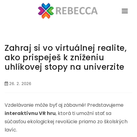
Menu
O PROJEKTE
Hlavná st
PARTNERI
Zahraj si vo virtuálnej realite,
AKTUALITY
ako prispeješ k zníženiu
uhlíkovej stopy na univerzite
MÉDIÁ
VÝSTUPY PROJEKTU
26. 2. 2026
VZDELÁVACÍ PROGRAM
Vzdelávanie môže byť aj zábavné! Predstavujeme
KONTAKT
interaktívnu VR hru
, ktorá ti umožní stať sa
súčasťou ekologickej revolúcie priamo zo školských
lavíc.